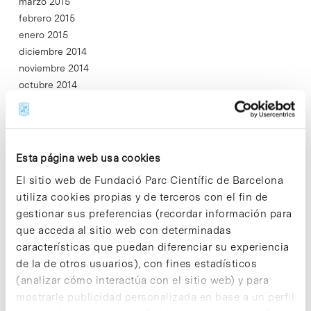
marzo 2015
febrero 2015
enero 2015
diciembre 2014
noviembre 2014
octubre 2014
septiembre 2014
agosto 2014
julio 2014
junio 2014
Esta página web usa cookies
mayo 2014
El sitio web de Fundació Parc Científic de Barcelona
abril 2014
utiliza cookies propias y de terceros con el fin de
marzo 2014
gestionar sus preferencias (recordar información para
febrero 2014
que acceda al sitio web con determinadas
enero 2014
características que puedan diferenciar su experiencia
diciembre 2013
de la de otros usuarios), con fines estadísticos
noviembre 2013
(analizar cómo interactúa con el sitio web) y para
octubre 2013
mostrarle publicidad personalizada en base a un perfil
septiembre 2013