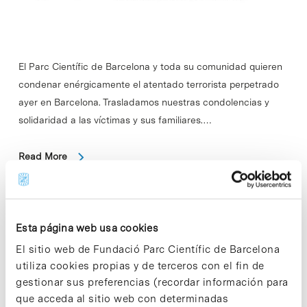
El Parc Científic de Barcelona y toda su comunidad quieren
condenar enérgicamente el atentado terrorista perpetrado
ayer en Barcelona. Trasladamos nuestras condolencias y
solidaridad a las víctimas y sus familiares.…
Read More
Esta página web usa cookies
In
Sin categorizar
Refutan un dogma científico que
El sitio web de Fundació Parc Científic de Barcelona
utiliza cookies propias y de terceros con el fin de
asociaba el envejecimiento con la
gestionar sus preferencias (recordar información para
pérdida del ciclo circadiano de
que acceda al sitio web con determinadas