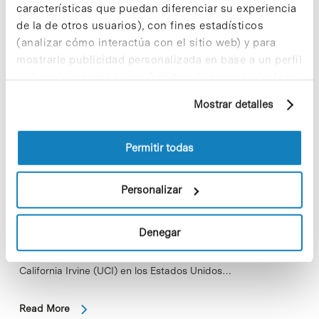
las células madre
características que puedan diferenciar su experiencia
de la de otros usuarios), con fines estadísticos
(analizar cómo interactúa con el sitio web) y para
mostrarle publicidad personalizada en base a un perfil
elaborado a partir de sus hábitos de navegación (por
ejemplo, páginas visitadas). Para obtener más
Mostrar detalles
información sobre las cookies puede consultar
la Política de cookies del sitio web.
Permitir todas
Personalizar
Científicos del Instituto de Investigación Biomédica (IRB
Denegar
Barcelona) en el Parc Científic de Barcelona, de la
Universidad Pompeu Fabra (UPF) y de la Universidad de
California Irvine (UCI) en los Estados Unidos…
Read More