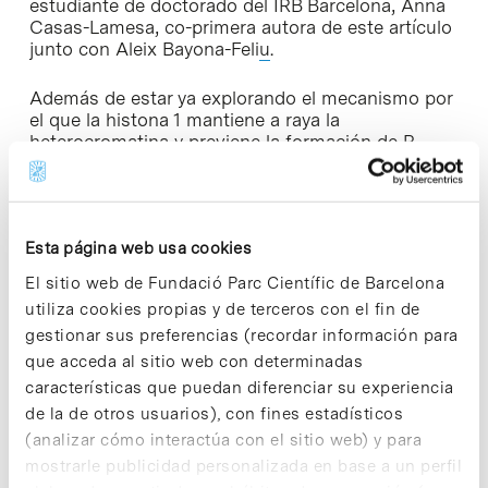
estudiante de doctorado del IRB Barcelona, ​​Anna
Casas-Lamesa, co-primera autora de este artículo
junto con Aleix Bayona-Feli
u
.
Además de estar ya explorando el mecanismo por
el que la histona 1 mantiene a raya la
heterocromatina y previene la formación de R-
loops, Anna Casas-Lamesa tiene en vías de
estudio la implicación de la histona 1 en cáncer.
Experimentos preliminares en células tumorales
en cultivo confirman que la inestabilidad
Esta página web usa cookies
genómica que presentan estas células es fruto, en
parte, de una deficiencia de histona 1. «Pero hay
El sitio web de Fundació Parc Científic de Barcelona
que profundizar más en las funciones de esta
utiliza cookies propias y de terceros con el fin de
histona, con qué otras proteínas colabora, saber
gestionar sus preferencias (recordar información para
qué enzimas la modifican y para qué, y en qué
vías de señalización celular está involucrada»,
que acceda al sitio web con determinadas
informan los científicos.
características que puedan diferenciar su experiencia
de la de otros usuarios), con fines estadísticos
► Más información en la web del
IRB Barcelona
(analizar cómo interactúa con el sitio web) y para
[+]
mostrarle publicidad personalizada en base a un perfil