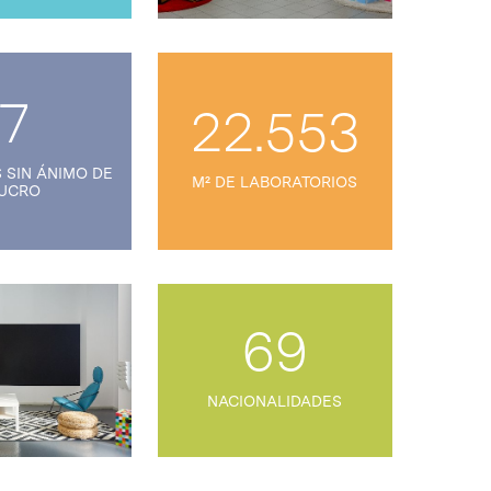
7
22.553
 SIN ÁNIMO DE
M² DE LABORATORIOS
UCRO
69
NACIONALIDADES