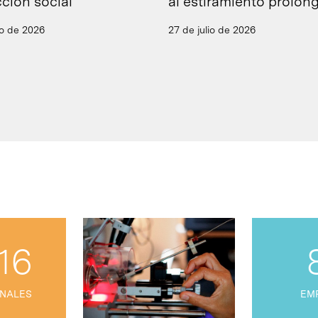
ción social
al estiramiento prolon
io de 2026
27 de julio de 2026
16
NALES
EM