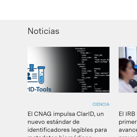
Noticias
Intro para buscar o ESC per cerrar
CIENCIA
El CNAG impulsa ClarID, un
El IRB
nuevo estándar de
primer
identificadores legibles para
avance