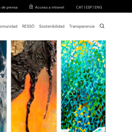
Menu
a de prensa
Acceso a intranet
CAT
|
ESP
|
ENG
search
omunidad
RESSÒ
Sostenibilidad
Transparencia