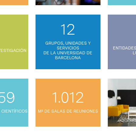
12
9
GRUPOS, UNIDADES Y
SERVICIOS
ENTIDADES
VESTIGACIÓN
DE LA UNIVERSIDAD DE
L
BARCELONA
59
1.012
 CIENTÍFICOS
M² DE SALAS DE REUNIONES