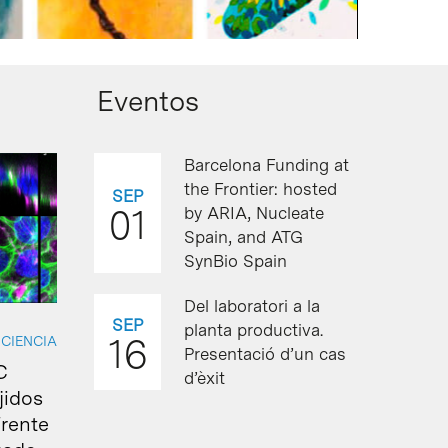
Eventos
Barcelona Funding at
the Frontier: hosted
SEP
01
by ARIA, Nucleate
Spain, and ATG
SynBio Spain
Del laboratori a la
SEP
planta productiva.
16
CIENCIA
Presentació d’un cas
C
d’èxit
jidos
frente