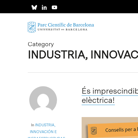
Skip
to
main
content
Category
INDUSTRIA, INNOVA
És imprescindib
elèctrica!
In
INDUSTRIA,
INNOVACIÓN E