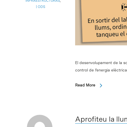
INFRAESTRUCTURAS
,
ODS
Intro para buscar o ESC per cerrar
El desenvolupament de la so
control de l’energia elèctri
Read More
Aprofiteu la llu