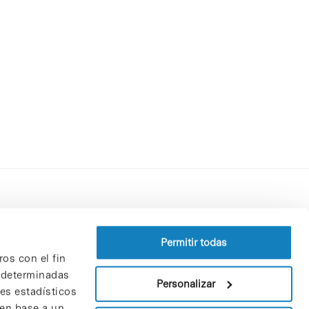
Perfil del contratante
Política de privacidad
Permitir todas
ros con el fin
Aviso Legal
n determinadas
Política de cookies
Personalizar
nes estadísticos
Patrones y patrocinadores
 en base a un
Bolsa de trabajo