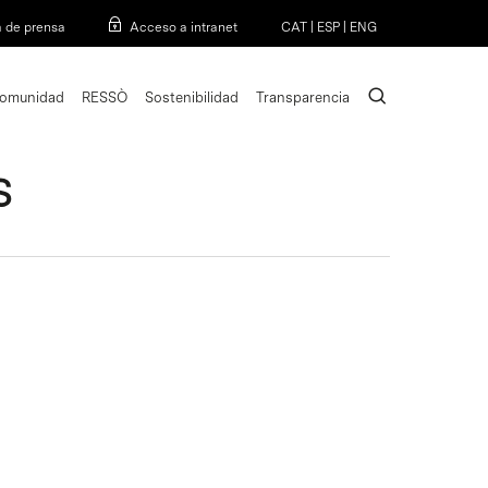
Menu
a de prensa
Acceso a intranet
CAT
|
ESP
|
ENG
search
omunidad
RESSÒ
Sostenibilidad
Transparencia
S