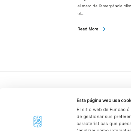
el marc de l’emergència clim
el…
Read More
Esta página web usa cook
El sitio web de Fundació 
de gestionar sus prefere
C/Baldiri Reixac, 4-12 i 15
características que pueda
08028 Barcelona
(analizar cómo interactúa