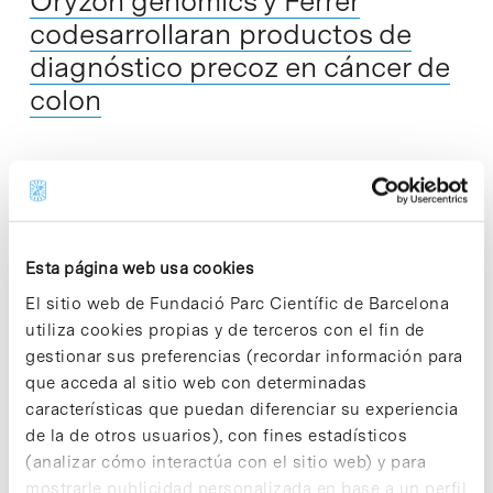
Oryzon genomics y Ferrer
codesarrollaran productos de
diagnóstico precoz en cáncer de
colon
La empresa biotecnológica Oryzon genomics y la
farmacéutica Ferrer Internacional han firmado un acuerdo
que permitirá avanzar en el proceso de diagnóstico del
cáncer de colon a través del desarrollo…
Esta página web usa cookies
El sitio web de Fundació Parc Científic de Barcelona
Read More
utiliza cookies propias y de terceros con el fin de
gestionar sus preferencias (recordar información para
que acceda al sitio web con determinadas
características que puedan diferenciar su experiencia
de la de otros usuarios), con fines estadísticos
In
Sin categorizar
(analizar cómo interactúa con el sitio web) y para
Más de 250 expertos en
mostrarle publicidad personalizada en base a un perfil