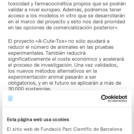
toxicidad y farmacocinética propios que se podrán
validar a nivel europeo. Además, podremos tener
acceso a los modelos in vitro que se desarrollarán
en el marco del proyecto y esto nos dará prioridad
en las opciones de comercialización posterior».
El proyecto «A-Cute-Tox» no sólo ayudará a
reducir el número de animales en las pruebas
experimentales. También reducirá
significativamente el coste económico y acelerará
el proceso de investigación. Una vez validados,
los nuevos métodos alternativos en la
experimentación animal pasarán a ser
obligatorios, y en el futuro se aplicarán a más de
30.000 sustancias.
Advancell es una empresa ubicada en el Parc
Científic de Barcelona (PCB) y surgida de la base
de una spin-off de la Universitat de Barcelona. La
Esta página web usa cookies
empresa desarrolla y ofrece como servecio
modelos in vitro de interés para las industrias
El sitio web de Fundació Parc Científic de Barcelona
biotecnológica, farmacéutica y cosmética, y,