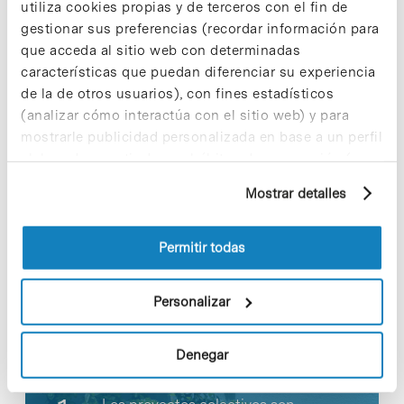
utiliza cookies propias y de terceros con el fin de
actualmente, también se encuentra desarrollando
gestionar sus preferencias (recordar información para
sus propios proyectos de investigación
farmacéutica (aplicaciones terapéuticas).
que acceda al sitio web con determinadas
características que puedan diferenciar su experiencia
de la de otros usuarios), con fines estadísticos
(analizar cómo interactúa con el sitio web) y para
mostrarle publicidad personalizada en base a un perfil
Share
Share
elaborado a partir de sus hábitos de navegación (por
ejemplo, páginas visitadas). Para obtener más
Mostrar detalles
información sobre las cookies puede consultar
la Política de cookies del sitio web.
Permitir todas
Noticias más vistas
Personalizar
Denegar