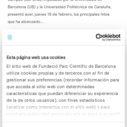
Barcelona (UB) y la Universidad Politécnica de Cataluña,
presentó ayer, jueves 19 de febrero, los principales hitos
que ha alcanzado…
Read More
Esta página web usa cookies
El sitio web de Fundació Parc Científic de Barcelona
In
Sin categorizar
utiliza cookies propias y de terceros con el fin de
El PCB acoge la jornada ‘Science
gestionar sus preferencias (recordar información para
is Business’, un espacio para
que acceda al sitio web con determinadas
explorar nuevas vías de co-
características que puedan diferenciar su experiencia
de la de otros usuarios), con fines estadísticos
innovación
(analizar cómo interactúa con el sitio web) y para
mostrarle publicidad personalizada en base a un perfil
elaborado a partir de sus hábitos de navegación (por