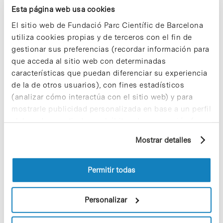
Esta página web usa cookies
El sitio web de Fundació Parc Científic de Barcelona
In
Sin categorizar
utiliza cookies propias y de terceros con el fin de
Los mercados y la sostenibilidad
gestionar sus preferencias (recordar información para
para un sector energético
que acceda al sitio web con determinadas
competitivo, a debate en el III
características que puedan diferenciar su experiencia
de la de otros usuarios), con fines estadísticos
Simposio Internacional Funseam
(analizar cómo interactúa con el sitio web) y para
mostrarle publicidad personalizada en base a un perfil
elaborado a partir de sus hábitos de navegación (por
ejemplo, páginas visitadas). Para obtener más
Mostrar detalles
información sobre las cookies puede consultar
la Política de cookies del sitio web.
Permitir todas
Personalizar