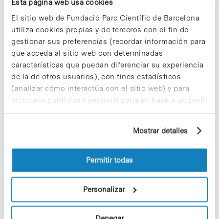
responsable del primer microscopio electrónico de
Esta página web usa cookies
barrido de la Universidad y de todo el Estado
El sitio web de Fundació Parc Científic de Barcelona
español. Como jefe de Sección de los Servicios
Cientificotécnicos de la UB (creados en 1987),
utiliza cookies propias y de terceros con el fin de
Fontarnau fue responsable de varios de los
gestionar sus preferencias (recordar información para
equipamientos que se han empleado para
que acceda al sitio web con determinadas
caracterizar el nuevo mineral (difracción de rayos
características que puedan diferenciar su experiencia
X, microscopia electrónica y microsonda
de la de otros usuarios), con fines estadísticos
electrónica).
(analizar cómo interactúa con el sitio web) y para
mostrarle publicidad personalizada en base a un perfil
elaborado a partir de sus hábitos de navegación (por
ejemplo, páginas visitadas). Para obtener más
Mostrar detalles
información sobre las cookies puede consultar
Share
Share
la Política de cookies del sitio web.
Permitir todas
Personalizar
Noticias más vistas
Denegar