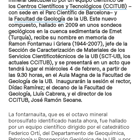
mineral descubierto por un equipo científico de
los
Centros Científicos y Tecnológicos (CCiTUB)
–
con sede en el Parc Científic de Barcelona– y
la
Facultad de Geología
de la UB. Este nuevo
compuesto, hallado en 2009 en unos sondeos
geológicos en la cuenca sedimentaria de Emet
(Turquía), recibe su nombre en memoria de
Ramon Fontarnau i Griera (1944-2007), jefe de la
Sección de Caracterización de Materiales de los
Servicios Cientificotécnicos de la UB (SCT-UB, los
actuales CCiTUB), y se presentará en un acto que
tendrá lugar el miércoles 4 de febrero, a partir de
las 9.30 horas, en el Aula Magna de la Facultad de
Geología de la UB. Inaugurarán la sesión el rector,
Dídac Ramírez; el decano de la Facultad de
Geología, Lluís Cabrera, y el director de los
CCiTUB, José Ramón Seoane.
La fontarnauita, que es el octavo mineral
borosulfato identificado hasta ahora, fue hallado
por un equipo científico dirigido por el catedrático
Federico Ortí, del Departamento de Geoquímica,
Petrología y Prospección Geológica de la UB, y por