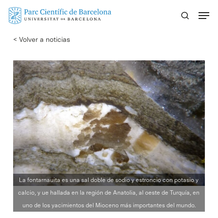
Skip
Menu
to
main
< Volver a noticias
content
La fontarnauita es una sal doble de sodio y estroncio con potasio y
calcio, y ue hallada en la región de Anatolia, al oeste de Turquía, en
uno de los yacimientos del Mioceno más importantes del mundo.