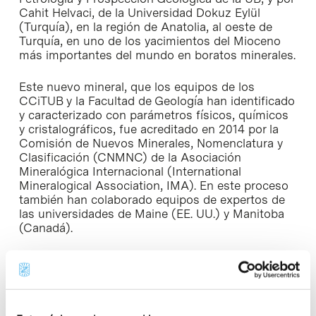
Cahit Helvaci, de la Universidad Dokuz Eylül
(Turquía), en la región de Anatolia, al oeste de
Turquía, en uno de los yacimientos del Mioceno
más importantes del mundo en boratos minerales.
Este nuevo mineral, que los equipos de los
CCiTUB y la Facultad de Geología han identificado
y caracterizado con parámetros físicos, químicos
y cristalográficos, fue acreditado en 2014 por la
Comisión de Nuevos Minerales, Nomenclatura y
Clasificación (CNMNC) de la Asociación
Mineralógica Internacional (International
Mineralogical Association, IMA). En este proceso
también han colaborado equipos de expertos de
las universidades de Maine (EE. UU.) y Manitoba
(Canadá).
Ramon Fontarnau i Griera, que ha inspirado el
nombre del nuevo mineral, inició su actividad
científica en 1967 como técnico del Servicio de
Microscopia Electrónica de la UB, y fue