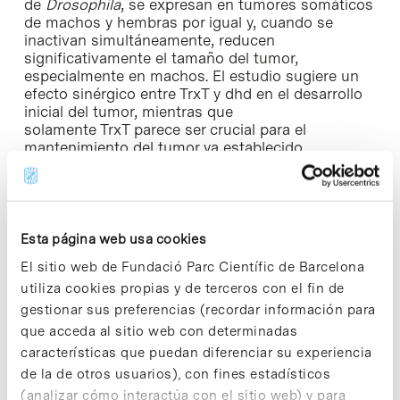
de
Drosophila
, se expresan en tumores somáticos
de machos y hembras por igual y, cuando se
inactivan simultáneamente, reducen
significativamente el tamaño del tumor,
especialmente en machos. El estudio sugiere un
efecto sinérgico entre TrxT y dhd en el desarrollo
inicial del tumor, mientras que
solamente TrxT parece ser crucial para el
mantenimiento del tumor ya establecido.
“Nuestros resultados sugieren que las fases
iniciales del desarrollo tumoral y el crecimiento del
tumor ya establecido son dos fenómenos
Esta página web usa cookies
distintos que pueden depender de diferentes
mecanismos moleculares.”, explica la
Dra. Cristina
El sitio web de Fundació Parc Científic de Barcelona
Molnar
, primera autora del estudio.
utiliza cookies propias y de terceros con el fin de
gestionar sus preferencias (recordar información para
Los genes de la línea germinal como diana
que acceda al sitio web con determinadas
frente al cáncer
características que puedan diferenciar su experiencia
de la de otros usuarios), con fines estadísticos
Los genes que tradicionalmente se han asociado
(analizar cómo interactúa con el sitio web) y para
con la formación de espermatozoides y óvulos,