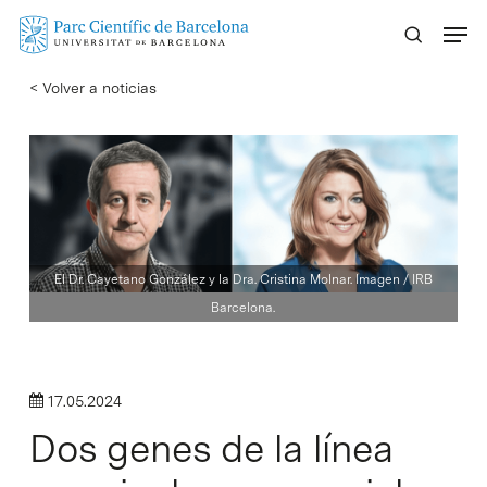
Skip
Menu
to
main
< Volver a noticias
content
El Dr. Cayetano González y la Dra. Cristina Molnar. Imagen / IRB
Barcelona.
17.05.2024
Dos genes de la línea