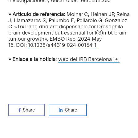
investigaciones y desarrollos terapéuticos.
» Artículo de referencia:
Molnar C, Heinen JP, Reina
J, Llamazares S, Palumbo E, Pollarolo G, Gonzalez
C. «TrxT and dhd are dispensable for Drosophila
brain development but essential for l(3)mbt brain
tumour growth». EMBO Rep. 2024 May
15. DOI:
10.1038/s44319-024-00154-1
» Enlace a la noticia:
web del IRB Barcelona [+]
Share
Share