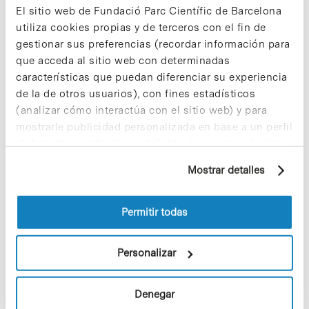
El sitio web de Fundació Parc Científic de Barcelona
In
Sin categorizar
utiliza cookies propias y de terceros con el fin de
La UTOX del PCB renueva la
gestionar sus preferencias (recordar información para
certificación BPL y se sitúa entre
que acceda al sitio web con determinadas
los centros de referencia en
características que puedan diferenciar su experiencia
toxicología
de la de otros usuarios), con fines estadísticos
(analizar cómo interactúa con el sitio web) y para
mostrarle publicidad personalizada en base a un perfil
elaborado a partir de sus hábitos de navegación (por
ejemplo, páginas visitadas). Para obtener más
Mostrar detalles
información sobre las cookies puede consultar
la Política de cookies del sitio web.
Permitir todas
Personalizar
Denegar