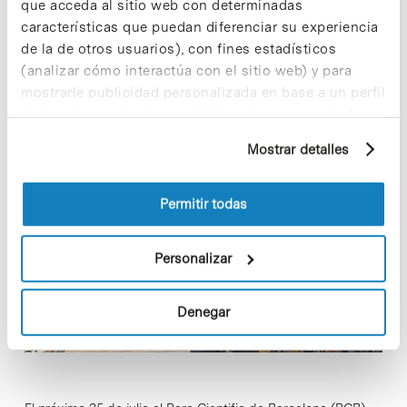
que acceda al sitio web con determinadas
características que puedan diferenciar su experiencia
In
Sin categorizar
de la de otros usuarios), con fines estadísticos
Jornada sobre Instrumentos CDTI
(analizar cómo interactúa con el sitio web) y para
para la financiación de ‘startups’
mostrarle publicidad personalizada en base a un perfil
elaborado a partir de sus hábitos de navegación (por
y proyectos de I+D+i
ejemplo, páginas visitadas). Para obtener más
Mostrar detalles
información sobre las cookies puede consultar
la Política de cookies del sitio web.
Permitir todas
Personalizar
Denegar