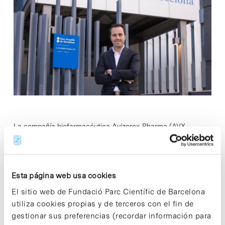
La compañía biofarmacéutica Avizorex Pharma (AVX
Pharma) –presente en el Parc Científic de Barcelona (PCB)–
ha anunciado hoy el inicio de la fase 2 de su tratamiento
experimental AVX-012 para evaluar…
Esta página web usa cookies
El sitio web de Fundació Parc Científic de Barcelona
Read More
utiliza cookies propias y de terceros con el fin de
gestionar sus preferencias (recordar información para