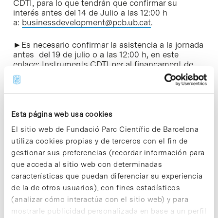
CDTI, para lo que tendrán que confirmar su
interés antes del 14 de Julio a las 12:00 h
a:
businessdevelopment@pcb.ub.cat
.
►Es necesario confirmar la asistencia a la jornada
antes del 19 de julio o a las 12:00 h, en este
enlace:
Instruments CDTI per al finançament de
projectes d’R+D+i i ajudes i instruments per a
empresa de base tecnològica [+]
Esta página web usa cookies
El sitio web de Fundació Parc Científic de Barcelona
utiliza cookies propias y de terceros con el fin de
Share
Share
gestionar sus preferencias (recordar información para
que acceda al sitio web con determinadas
características que puedan diferenciar su experiencia
de la de otros usuarios), con fines estadísticos
(analizar cómo interactúa con el sitio web) y para
Noticias más vistas
mostrarle publicidad personalizada en base a un perfil