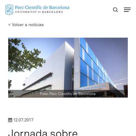
Skip
Menu
to
main
< Volver a noticias
content
Foto: Parc Científic de Barcelona
12.07.2017
Jornada sobre