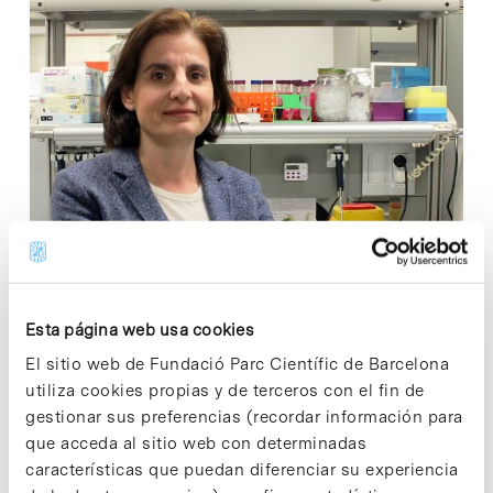
Esta página web usa cookies
La biotecnológica Aromics –con sede en el Parc Científic de
El sitio web de Fundació Parc Científic de Barcelona
Barcelona (PCB)– ha lanzado una campaña de
utiliza cookies propias y de terceros con el fin de
micromecenazgo por acciones (equity crowdfunding), a
gestionar sus preferencias (recordar información para
través de la plataforma europea CapitalCell, con el objetivo
que acceda al sitio web con determinadas
de recaudar 300.000 euros para…
características que puedan diferenciar su experiencia