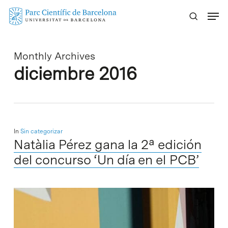
Skip
Menu
to
main
content
Monthly Archives
diciembre 2016
In
Sin categorizar
Natàlia Pérez gana la 2ª edición
del concurso ‘Un día en el PCB’