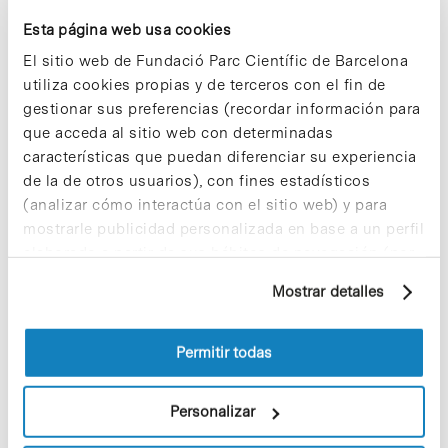
homologado por los diferentes organismos de
promoción a la exportación: ICEX España
Esta página web usa cookies
Exportación e Inversiones y ACCIÓ, entre otros.
El sitio web de Fundació Parc Científic de Barcelona
Actualmente, dispone de una cartera completa de
servicios de internacionalización dirigidos
utiliza cookies propias y de terceros con el fin de
principalmente a empresas tecnológicas,
gestionar sus preferencias (recordar información para
farmacéuticas y de servicios profesionales y
que acceda al sitio web con determinadas
mantiene una estrecha relación con ámbito
características que puedan diferenciar su experiencia
universitario.
de la de otros usuarios), con fines estadísticos
(analizar cómo interactúa con el sitio web) y para
mostrarle publicidad personalizada en base a un perfil
elaborado a partir de sus hábitos de navegación (por
ejemplo, páginas visitadas). Para obtener más
Mostrar detalles
información sobre las cookies puede consultar
la Política de cookies del sitio web.
Share
Share
Permitir todas
Personalizar