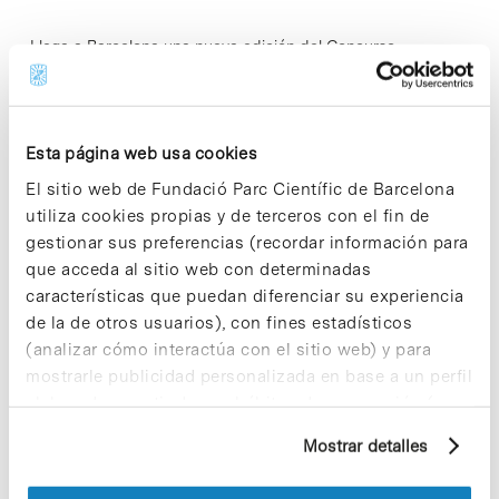
Llega a Barcelona una nueva edición del Concurso
Internacional de Rosas Nuevas. El certamen, que empezará
el viernes 9 de mayo, coincide con la primera floración de las
rosas y…
Esta página web usa cookies
El sitio web de Fundació Parc Científic de Barcelona
Read More
utiliza cookies propias y de terceros con el fin de
gestionar sus preferencias (recordar información para
que acceda al sitio web con determinadas
características que puedan diferenciar su experiencia
de la de otros usuarios), con fines estadísticos
In
EMPRESAS
Deepull capta 50 millones para
(analizar cómo interactúa con el sitio web) y para
su test de infección del flujo
mostrarle publicidad personalizada en base a un perfil
elaborado a partir de sus hábitos de navegación (por
sanguíneo UllCORE
ejemplo, páginas visitadas). Para obtener más
Mostrar detalles
información sobre las cookies puede consultar
la Política de cookies del sitio web.