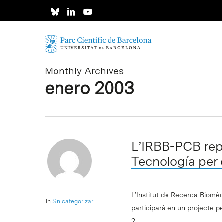
Skip
to
main
content
Monthly Archives
enero 2003
L’IRBB-PCB rep 
Tecnología per
L’Institut de Recerca Biomè
In
Sin categorizar
participarà en un projecte per
2,…