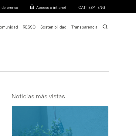
Menu
a de prensa
Acceso a intranet
CAT
|
ESP
|
ENG
search
omunidad
RESSÒ
Sostenibilidad
Transparencia
Noticias más vistas