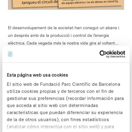
El desenvolupament de la societat han conegut un abans i
un després amb de la producció i control de l’energia
elèctrica. Cada vegada més la nostra vida gira al voltant…
Read More
Esta página web usa cookies
El sitio web de Fundació Parc Científic de Barcelona
utiliza cookies propias y de terceros con el fin de
In
CIENCIA
gestionar sus preferencias (recordar información para
El IRB Barcelona revela en
que acceda al sitio web con determinadas
‘Science’ el papel clave de la
características que puedan diferenciar su experiencia
Mitofusina 2 para garantizar
de la de otros usuarios), con fines estadísticos
funciones celulares vitale
(analizar cómo interactúa con el sitio web) y para