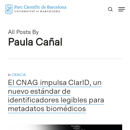
Skip
Menu
to
main
content
All Posts By
Paula Cañal
In
CIENCIA
El CNAG impulsa ClarID, un
nuevo estándar de
identificadores legibles para
metadatos biomédicos