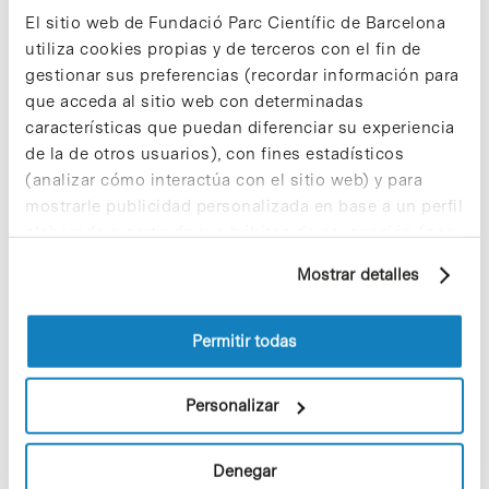
que la fiebre alta podría reducir
El sitio web de Fundació Parc Científic de Barcelona
temporalmente la transmisión de
utiliza cookies propias y de terceros con el fin de
gestionar sus preferencias (recordar información para
la malaria
que acceda al sitio web con determinadas
características que puedan diferenciar su experiencia
de la de otros usuarios), con fines estadísticos
(analizar cómo interactúa con el sitio web) y para
mostrarle publicidad personalizada en base a un perfil
elaborado a partir de sus hábitos de navegación (por
ejemplo, páginas visitadas). Para obtener más
Mostrar detalles
información sobre las cookies puede consultar
la Política de cookies del sitio web.
Permitir todas
Un estudio liderado por el Instituto de Salud Global de
Barcelona (ISGlobal), centro impulsado por la Fundación ”la
Personalizar
Caixa”, revela que Plasmodium falciparum no puede activar
esos mecanismos frente al…
Denegar