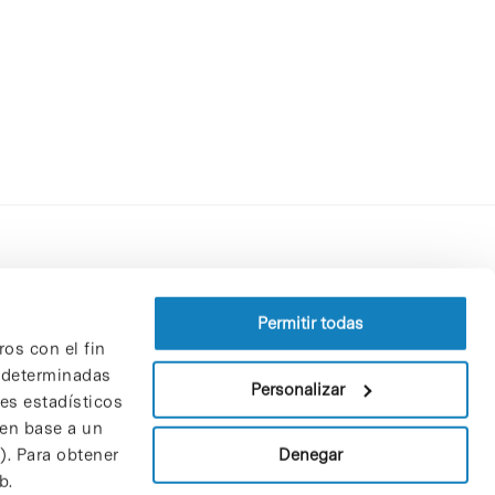
Perfil del contratante
Política de privacidad
Permitir todas
ros con el fin
Aviso Legal
n determinadas
Política de cookies
Personalizar
nes estadísticos
Patrones y patrocinadores
 en base a un
Bolsa de trabajo
Denegar
). Para obtener
Contacto
b.