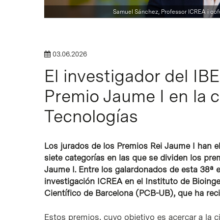
Samuel Sánchez, Professor ICREA i cof
Intro para buscar o ESC per cerrar
03.06.2026
El investigador del I
Premio Jaume I en la 
Tecnologías
Los jurados de los Premios Rei Jaume I han e
siete categorías en las que se dividen los pr
Jaume I. Entre los galardonados de esta 38ª 
investigación ICREA en el Instituto de Bioinge
Científico de Barcelona (PCB-UB), que ha reci
Estos premios, cuyo objetivo es acercar a la c