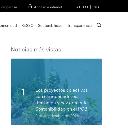
Menu
a de prensa
Acceso a intranet
CAT
|
ESP
|
ENG
search
omunidad
RESSÒ
Sostenibilidad
Transparencia
Noticias más vistas
Los proyectos colectivos
son enriquecedores.
¡Participa y haz crecer la
Sostenibilidad en el PCB!
9 de septiembre de 2025