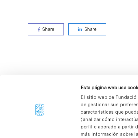
Share
Share
Esta página web usa cook
El sitio web de Fundació 
de gestionar sus prefere
C/Baldiri Reixac, 4-12 i 15
características que pueda
08028 Barcelona
(analizar cómo interactúa
T. 934 02 90 60
perfil elaborado a partir
más información sobre las