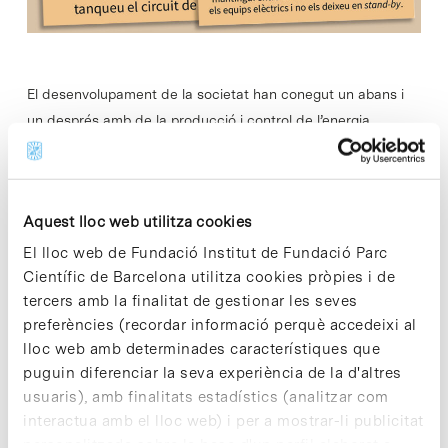
El desenvolupament de la societat han conegut un abans i
un després amb de la producció i control de l’energia
elèctrica. Cada vegada més la nostra vida gira al voltant…
Read More
Aquest lloc web utilitza cookies
El lloc web de Fundació Institut de Fundació Parc
Científic de Barcelona utilitza cookies pròpies i de
tercers amb la finalitat de gestionar les seves
In
CIÈNCIA
preferències (recordar informació perquè accedeixi al
L’IRB Barcelona revela a ‘Science’
lloc web amb determinades característiques que
el paper clau de la Mitofusina 2
puguin diferenciar la seva experiència de la d'altres
per garantir funcions cel·lulars
usuaris), amb finalitats estadístics (analitzar com
interactua amb el lloc web) i per a mostrar-li publicitat
vitals
personalitzada sobre la base d'un perfil elaborat a