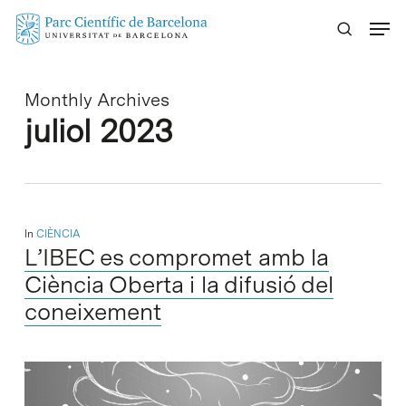
Skip
Menu
to
main
content
Monthly Archives
juliol 2023
In
CIÈNCIA
L’IBEC es compromet amb la
Ciència Oberta i la difusió del
coneixement