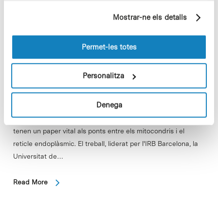
partir dels seus hàbits de navegació (per exemple,
Mostrar-ne els detalls
pàgines visitades). Per a obtenir més informació sobre
les cookies pot consultar la
Política de cookies
del
lloc web.
Permet-les totes
Personalitza
Denega
Aquesta proteïna es produeix en diferents variants que
tenen un paper vital als ponts entre els mitocondris i el
reticle endoplàsmic. El treball, liderat per l'IRB Barcelona, la
Universitat de…
Read More