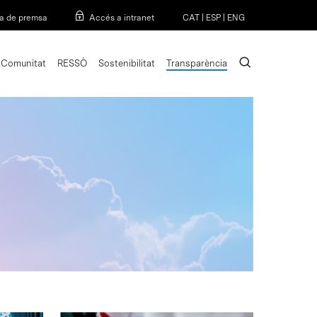
Menu
a de premsa
Accés a intranet
CAT
|
ESP
|
ENG
search
Comunitat
RESSÒ
Sostenibilitat
Transparència