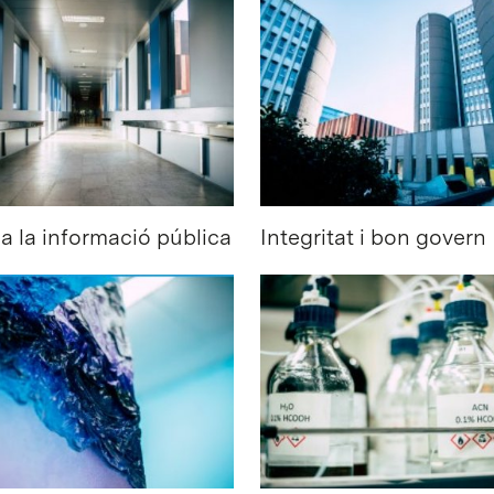
a la informació pública
Integritat i bon govern