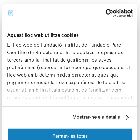
In
ODS
,
SALUT I BENESTAR
Arriba l’estiu: calor, festa i
responsabilitat col·lectiva
Aquest lloc web utilitza cookies
El lloc web de Fundació Institut de Fundació Parc
Científic de Barcelona utilitza cookies pròpies i de
tercers amb la finalitat de gestionar les seves
preferències (recordar informació perquè accedeixi al
lloc web amb determinades característiques que
puguin diferenciar la seva experiència de la d'altres
usuaris), amb finalitats estadístics (analitzar com
interactua amb el lloc web) i per a mostrar-li publicitat
personalitzada sobre la base d'un perfil elaborat a
Amb l’arribada de l’estiu, la calor es fa present i transforma
partir dels seus hàbits de navegació (per exemple,
el ritme de les nostres vides. Els dies llargs conviden a sortir,
Mostrar-ne els detalls
pàgines visitades). Per a obtenir més informació sobre
a compartir estones a l’aire lliure i a gaudir…
les cookies pot consultar la
Política de cookies
del
lloc web.
Permet-les totes