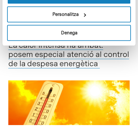
Read More
Personalitza
Denega
In
ACCIÓ CLIMÀTICA
,
ODS
La calor intensa ha arribat:
posem especial atenció al control
de la despesa energètica