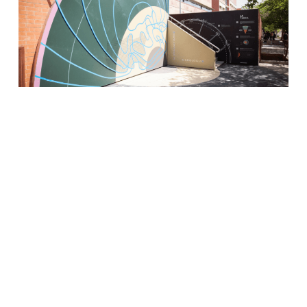
S’ha inaugurat el Jardí Geològic, un espai museístic a l’aire
lliure situat davant de la Facultat de Ciències de la Terra de
la UB. Disposa de diversos espais educatius i…
Read More
In
ODS
Avui, un Sant Jordi solidari!