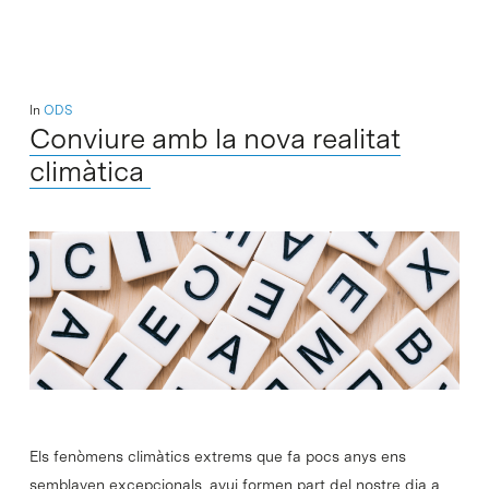
In
ODS
Conviure amb la nova realitat
climàtica
Els fenòmens climàtics extrems que fa pocs anys ens
semblaven excepcionals, avui formen part del nostre dia a