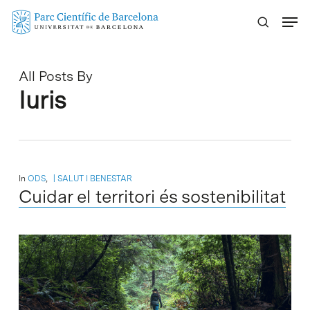
Skip
Menu
to
main
content
All Posts By
Iuris
In
ODS
,
SALUT I BENESTAR
Cuidar el territori és sostenibilitat