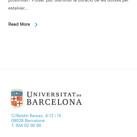
proximitat? Potser puc disminuir la duració de les dutxes per
estalviar…
Read More
C/Baldiri Reixac, 4-12 i 15
08028 Barcelona
T. 934 02 90 60