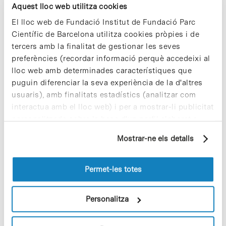
Aquest lloc web utilitza cookies
Fa pocs dies ens ha deixat el Dr. Joan Guinovart, fundador i
El lloc web de Fundació Institut de Fundació Parc
Científic de Barcelona utilitza cookies pròpies i de
primer director de l’IRB. La seva manera de fer va marcar un
tercers amb la finalitat de gestionar les seves
estil i va ajudar a assolir…
preferències (recordar informació perquè accedeixi al
lloc web amb determinades característiques que
Read More
puguin diferenciar la seva experiència de la d'altres
usuaris), amb finalitats estadístics (analitzar com
interactua amb el lloc web) i per a mostrar-li publicitat
personalitzada sobre la base d'un perfil elaborat a
partir dels seus hàbits de navegació (per exemple,
In
ALIANCES PER ASSOLIR OBJECTIUS
,
ODS
Mostrar-ne els detalls
5 de juny Dia Mundial del Medi
pàgines visitades). Per a obtenir més informació sobre
les cookies pot consultar la
Política de cookies
del
Ambient (un bon moment per
lloc web.
Permet-les totes
reflexionar!)
Personalitza