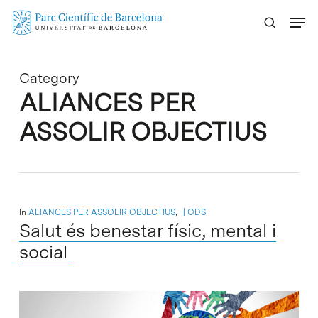
Skip
Menu
to
main
content
Category
ALIANCES PER
ASSOLIR OBJECTIUS
In
ALIANCES PER ASSOLIR OBJECTIUS
,
ODS
Salut és benestar físic, mental i
social