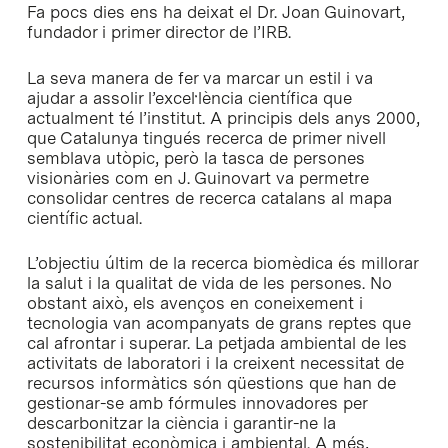
Fa pocs dies ens ha deixat el Dr. Joan Guinovart,
fundador i primer director de l’IRB.
La seva manera de fer va marcar un estil i va
ajudar a assolir l’excel·lència científica que
actualment té l’institut. A principis dels anys 2000,
que Catalunya tingués recerca de primer nivell
semblava utòpic, però la tasca de persones
visionàries com en J. Guinovart va permetre
consolidar centres de recerca catalans al mapa
científic actual.
L’objectiu últim de la recerca biomèdica és millorar
la salut i la qualitat de vida de les persones. No
obstant això, els avenços en coneixement i
tecnologia van acompanyats de grans reptes que
cal afrontar i superar. La petjada ambiental de les
activitats de laboratori i la creixent necessitat de
recursos informàtics són qüestions que han de
gestionar-se amb fórmules innovadores per
descarbonitzar la ciència i garantir-ne la
sostenibilitat econòmica i ambiental. A més,