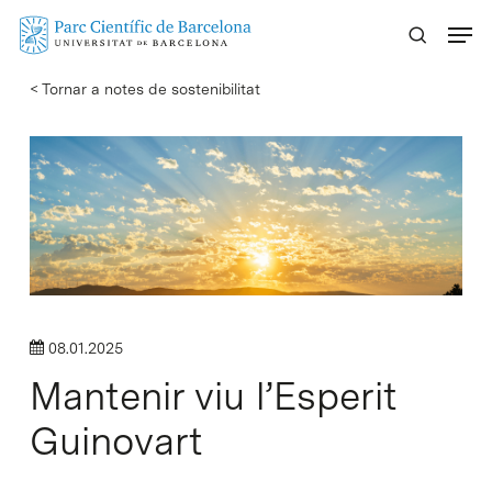
Skip
Menu
to
main
< Tornar a notes de sostenibilitat
content
08.01.2025
Mantenir viu l’Esperit
Guinovart