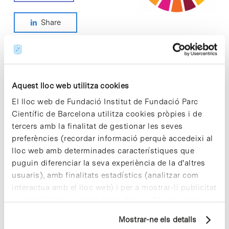
Share
Categories ODS
Aquest lloc web utilitza cookies
El lloc web de Fundació Institut de Fundació Parc
> ACCIÓ CLIMÀTICA
Científic de Barcelona utilitza cookies pròpies i de
> ALIANCES PER ASSOLIR OBJECTIUS
tercers amb la finalitat de gestionar les seves
> CONSUM I PRODUCCIÓ RESPONSABLES
preferències (recordar informació perquè accedeixi al
> EDUCACIÓ DE QUALITAT
lloc web amb determinades característiques que
> INDÚSTRIA, INNOVACIÓ I INFRAESTRUCTURES
puguin diferenciar la seva experiència de la d'altres
> SALUT I BENESTAR
usuaris), amb finalitats estadístics (analitzar com
> TREBALL DIGNE
interactua amb el lloc web) i per a mostrar-li publicitat
personalitzada sobre la base d'un perfil elaborat a
partir dels seus hàbits de navegació (per exemple,
Notes més vistes
Mostrar-ne els detalls
pàgines visitades). Per a obtenir més informació sobre