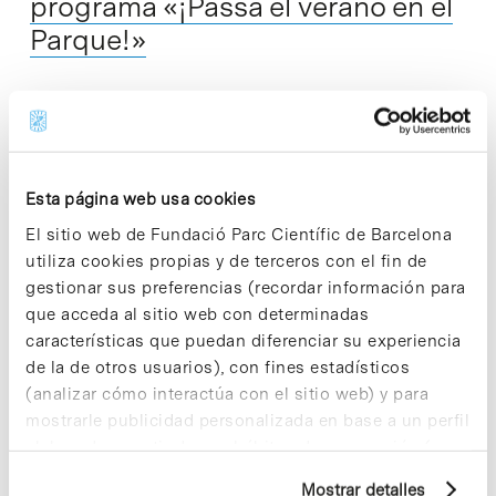
programa «¡Passa el verano en el
Parque!»
Este martes 1 de julio se ha celebrado el acto de bienvenida
de la 13ª edición del programa de prácticas «¡Passa el
verano en el Parque!», dirigido a jóvenes universitarios…
Esta página web usa cookies
Read More
El sitio web de Fundació Parc Científic de Barcelona
utiliza cookies propias y de terceros con el fin de
gestionar sus preferencias (recordar información para
que acceda al sitio web con determinadas
características que puedan diferenciar su experiencia
In
Sin categorizar
de la de otros usuarios), con fines estadísticos
Descubierta una proteína que
(analizar cómo interactúa con el sitio web) y para
permite a las células madre del
mostrarle publicidad personalizada en base a un perfil
elaborado a partir de sus hábitos de navegación (por
cerebro generar nuevas neuronas
ejemplo, páginas visitadas). Para obtener más
Mostrar detalles