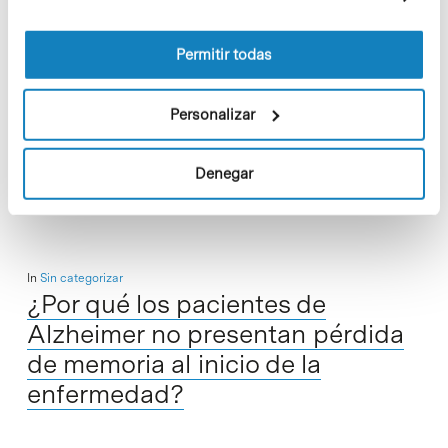
información sobre las cookies puede consultar
la Política de cookies del sitio web.
La investigadora del Instituto de Biomedicina de la
Permitir todas
Universidad de Barcelona (IBUB) –con sede en el Parc
Científic de Barcelona– Antonella Consiglio, ha participado
en un trabajo que proporciona nuevas…
Personalizar
Read More
Denegar
In
Sin categorizar
¿Por qué los pacientes de
Alzheimer no presentan pérdida
de memoria al inicio de la
enfermedad?