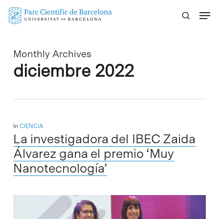
Skip
Menu
to
main
content
Monthly Archives
diciembre 2022
In
CIENCIA
La investigadora del IBEC Zaida
Álvarez gana el premio ‘Muy
Nanotecnología’