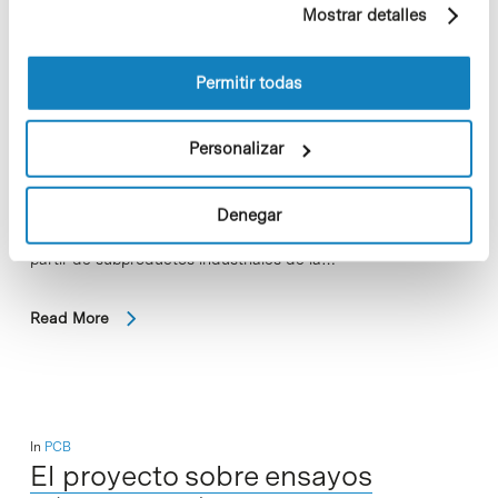
Mostrar detalles
información sobre las cookies puede consultar
la Política de cookies del sitio web.
Permitir todas
Personalizar
La startup Roka Furadada es miembro de consorcio público-
privado CEBRA-LIFE, cuyo objetivo es desarrollar una nueva
Denegar
tecnología para producir antioxidantes de origen renovable a
partir de subproductos industriales de la…
Read More
In
PCB
El proyecto sobre ensayos