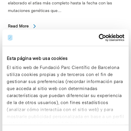
elaborado el atlas más completo hasta la fecha con las
mutaciones genéticas que…
Read More
Esta página web usa cookies
In
EMPRESAS
Roka Furadada participa en el
El sitio web de Fundació Parc Científic de Barcelona
proyecto ZEBRA-LIFE para
utiliza cookies propias y de terceros con el fin de
gestionar sus preferencias (recordar información para
producir antioxidantes de origen
que acceda al sitio web con determinadas
renovable
características que puedan diferenciar su experiencia
de la de otros usuarios), con fines estadísticos
(analizar cómo interactúa con el sitio web) y para
mostrarle publicidad personalizada en base a un perfil
elaborado a partir de sus hábitos de navegación (por
ejemplo, páginas visitadas). Para obtener más