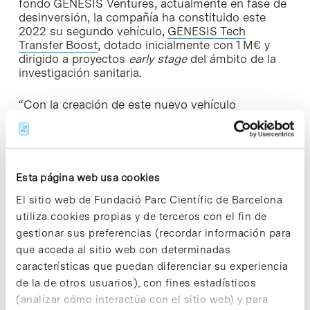
fondo GENESIS Ventures, actualmente en fase de
desinversión, la compañía ha constituido este
2022 su segundo vehículo,
GENESIS Tech
Transfer Boost
, dotado inicialmente con 1 M€ y
dirigido a proyectos
early stage
del ámbito de la
investigación sanitaria.
“Con la creación de este nuevo vehículo
pretendemos invertir en proyectos muy
early
,
incluso en fase preconstitutiva (etapa que no se
encuentra cubierta por los fondos existentes), ya
que es cuando más se necesita”, apuntan los
socios fundadores de la compañía.
Esta página web usa cookies
El sitio web de Fundació Parc Científic de Barcelona
Este modelo de inversión ya ha sido validado
utiliza cookies propias y de terceros con el fin de
previamente por el vehículo que la consultora creó
en 2017, GENESIS Ventures, con una dotación de
gestionar sus preferencias (recordar información para
2,5 M€, a través del cual ha invertido en 13
que acceda al sitio web con determinadas
proyectos biomédicos de diversas startup y spin-
características que puedan diferenciar su experiencia
off. La valoración de su portafolio alcanzó un
de la de otros usuarios), con fines estadísticos
multiplicador de 3,3 en 3 años. Este vehículo
(analizar cómo interactúa con el sitio web) y para
cuenta ya con una primera desinversión.