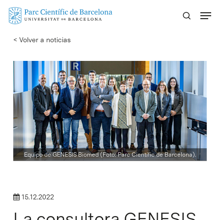
Skip
Menu
to
main
< Volver a noticias
content
Equipo de GENESIS Biomed (Foto: Parc Científic de Barcelona).
15.12.2022
La consultora GENESIS