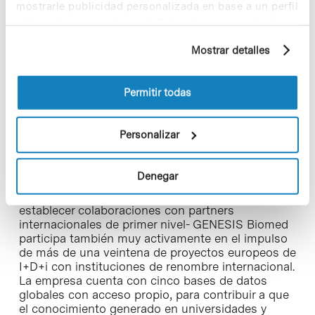
mostrarle publicidad personalizada en base a un perfil
elaborado a partir de sus hábitos de navegación (por
Esta doble función de GENESIS Biomed, como
consultor e inversor, le convierte en un referente
ejemplo, páginas visitadas). Para obtener más
Mostrar detalles
en el sector de la biomedicina contribuyendo a su
información sobre las cookies puede consultar
impulso de una manera holística. “Este es nuestro
la Política de cookies del sitio web.
valor diferencial. Promovemos la innovación que
Permitir todas
esperan los inversores y las agencias reguladoras,
al mismo tiempo que ayudamos y acompañamos
a los equipos emprendedores a valorizar sus
Personalizar
respectivos proyectos”, subrayan los ejecutivos.
En calidad de miembro de entidades como EIT
Denegar
Health, ITEMAS, Asebio y CataloniaBio&HT -que
permiten el acceso a fondos europeos y a
establecer colaboraciones con partners
internacionales de primer nivel- GENESIS Biomed
participa también muy activamente en el impulso
de más de una veintena de proyectos europeos de
I+D+i con instituciones de renombre internacional.
La empresa cuenta con cinco bases de datos
globales con acceso propio, para contribuir a que
el conocimiento generado en universidades y