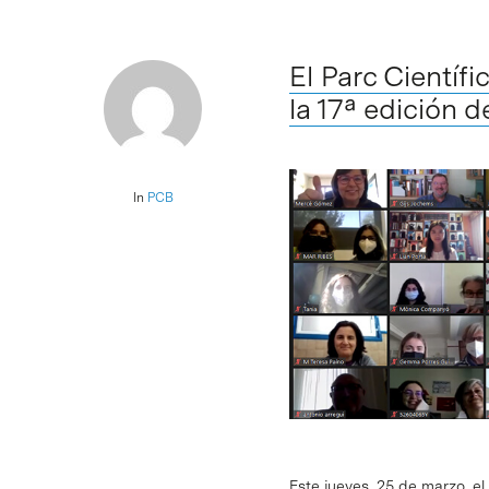
El Parc Científ
la 17ª edición 
In
PCB
Este jueves, 25 de marzo, el