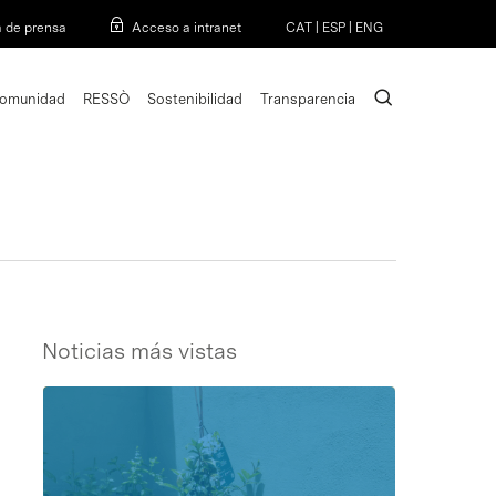
Menu
a de prensa
Acceso a intranet
CAT
|
ESP
|
ENG
search
omunidad
RESSÒ
Sostenibilidad
Transparencia
Noticias más vistas