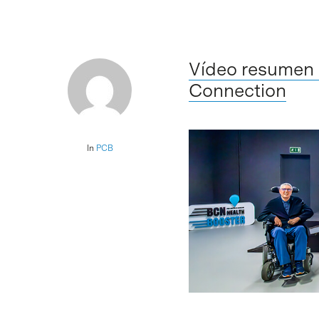
Vídeo resumen d
Connection
In
PCB