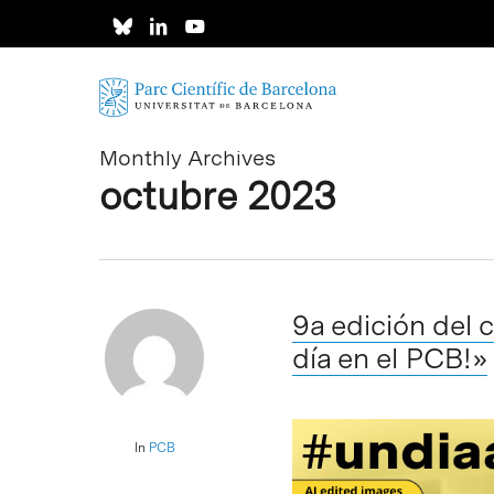
Skip
to
main
content
Monthly Archives
octubre 2023
9a edición del 
día en el PCB!»
In
PCB