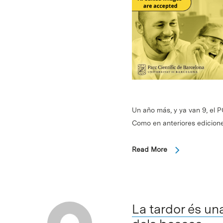
Un año más, y ya van 9, el 
Como en anteriores edicion
Read More
La tardor és un
Intro para buscar o ESC per cerrar