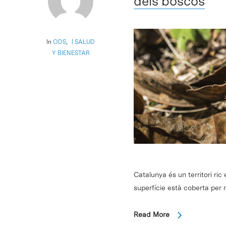
dels boscos
In
ODS
,
SALUD
Y BIENESTAR
Catalunya és un territori ric
superfície està coberta per 
Read More