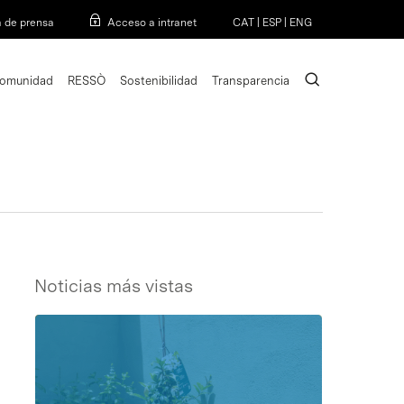
Menu
a de prensa
Acceso a intranet
CAT
|
ESP
|
ENG
search
omunidad
RESSÒ
Sostenibilidad
Transparencia
Noticias más vistas