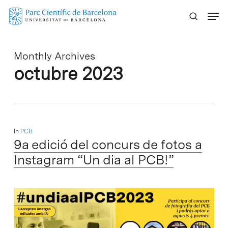
Skip
Menu
to
main
content
Monthly Archives
octubre 2023
In
PCB
9a edició del concurs de fotos a
Instagram “Un dia al PCB!”