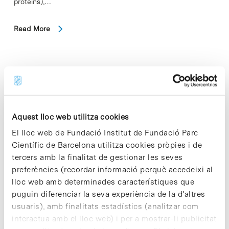
proteins),…
Read More
In
CIÈNCIA
El genoma a escala cromosòmica
del polp, una referència per
Aquest lloc web utilitza cookies
conèixer millor el funcionament
El lloc web de Fundació Institut de Fundació Parc
del cervell
Científic de Barcelona utilitza cookies pròpies i de
tercers amb la finalitat de gestionar les seves
preferències (recordar informació perquè accedeixi al
lloc web amb determinades característiques que
puguin diferenciar la seva experiència de la d'altres
usuaris), amb finalitats estadístics (analitzar com
interactua amb el lloc web) i per a mostrar-li publicitat