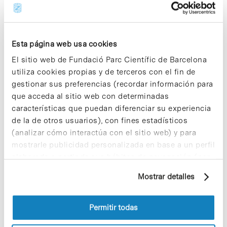
Innovación 2018
Esta página web usa cookies
El sitio web de Fundació Parc Científic de Barcelona
utiliza cookies propias y de terceros con el fin de
gestionar sus preferencias (recordar información para
que acceda al sitio web con determinadas
características que puedan diferenciar su experiencia
de la de otros usuarios), con fines estadísticos
(analizar cómo interactúa con el sitio web) y para
mostrarle publicidad personalizada en base a un perfil
elaborado a partir de sus hábitos de navegación (por
Cebiotex– la primera spin-off del Hospital Sant Joan de Déu
ejemplo, páginas visitadas). Para obtener más
de Barcelona (HSJD) y de la Universidad Politécnica de
Mostrar detalles
información sobre las cookies puede consultar
Catalunya (UPC)– ha sido distinguida con el
la Política de cookies del sitio web.
Reconocimiento Cecot a la Innovación 2018. Joan
Permitir todas
Bertran, CEO y…