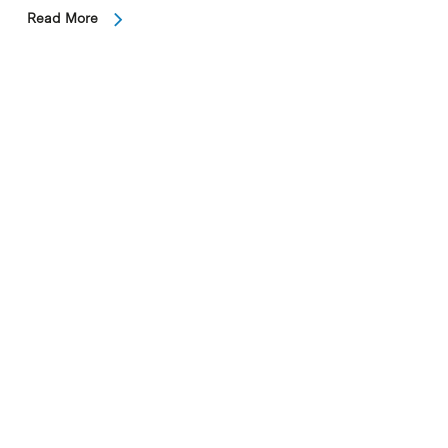
Read More
In
Sin categorizar
Laurent Nguyen, nuevo CEO de
Bionure Farma