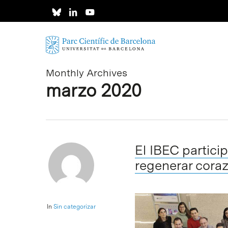
Skip
to
main
content
Monthly Archives
marzo 2020
El IBEC partici
regenerar coraz
In
Sin categorizar