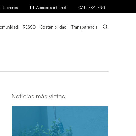
Menu
a de prensa
Acceso a intranet
CAT
|
ESP
|
ENG
search
omunidad
RESSÒ
Sostenibilidad
Transparencia
Noticias más vistas