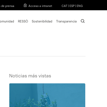
Menu
a de prensa
Acceso a intranet
CAT
|
ESP
|
ENG
search
omunidad
RESSÒ
Sostenibilidad
Transparencia
Noticias más vistas