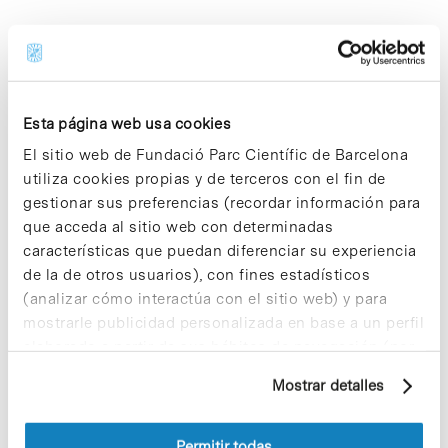
Share
Share
Esta página web usa cookies
El sitio web de Fundació Parc Científic de Barcelona
utiliza cookies propias y de terceros con el fin de
Noticias más vistas
gestionar sus preferencias (recordar información para
que acceda al sitio web con determinadas
características que puedan diferenciar su experiencia
de la de otros usuarios), con fines estadísticos
(analizar cómo interactúa con el sitio web) y para
mostrarle publicidad personalizada en base a un perfil
Los proyectos colectivos son
elaborado a partir de sus hábitos de navegación (por
enriquecedores. ¡Participa y haz
ejemplo, páginas visitadas). Para obtener más
Mostrar detalles
crecer la Sostenibilidad en el PCB!
información sobre las cookies puede consultar
9 de septiembre de 2025
la Política de cookies del sitio web.
Permitir todas