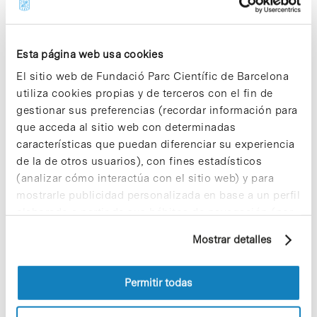
Esta página web usa cookies
Noticias más vistas
El sitio web de Fundació Parc Científic de Barcelona
utiliza cookies propias y de terceros con el fin de
gestionar sus preferencias (recordar información para
que acceda al sitio web con determinadas
características que puedan diferenciar su experiencia
de la de otros usuarios), con fines estadísticos
Los proyectos colectivos son
(analizar cómo interactúa con el sitio web) y para
enriquecedores. ¡Participa y haz
mostrarle publicidad personalizada en base a un perfil
crecer la Sostenibilidad en el PCB!
elaborado a partir de sus hábitos de navegación (por
9 de septiembre de 2025
ejemplo, páginas visitadas). Para obtener más
Mostrar detalles
información sobre las cookies puede consultar
la Política de cookies del sitio web.
Permitir todas
¡Ayúdanos a hacer crecer «Notas de
Sostenibilidad»! ¿Quieres participar