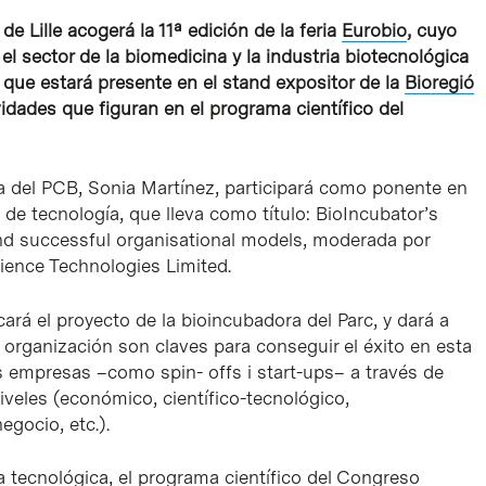
e Lille acogerá la 11ª edición de la feria
Eurobio
, cuyo
el sector de la biomedicina y la industria biotecnológica
, que estará presente en el stand expositor de la
Bioregió
vidades que figuran en el programa científico del
ica del PCB, Sonia Martínez, participará como ponente en
de tecnología, que lleva como título:
BioIncubator’s
and successful organisational models
, moderada por
ience Technologies Limited.
ará el proyecto de la bioincubadora del Parc, y dará a
organización son claves para conseguir el éxito en esta
evas empresas –como
spin- offs
i
start-ups
– a través de
veles (económico, científico-tecnológico,
gocio, etc.).
 tecnológica, el programa científico del Congreso