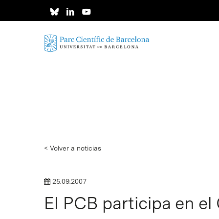
Skip
to
main
content
< Volver a noticias
25.09.2007
El PCB participa en e
Intro para buscar o ESC per cerrar