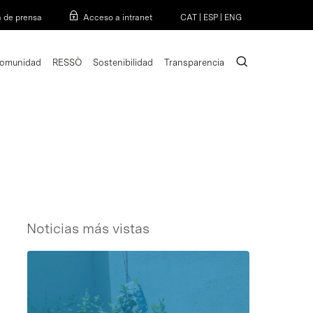
Menu
a de prensa
Acceso a intranet
CAT
|
ESP
|
ENG
search
omunidad
RESSÒ
Sostenibilidad
Transparencia
Noticias más vistas