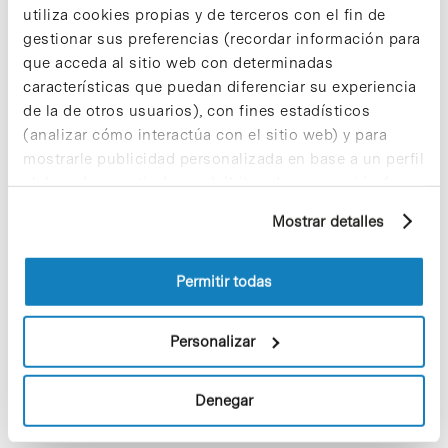
utiliza cookies propias y de terceros con el fin de
crecer la Sostenibilidad en el PCB!
gestionar sus preferencias (recordar información para
9 de septiembre de 2025
que acceda al sitio web con determinadas
características que puedan diferenciar su experiencia
de la de otros usuarios), con fines estadísticos
(analizar cómo interactúa con el sitio web) y para
¡Ayúdanos a hacer crecer «Notas de
mostrarle publicidad personalizada en base a un perfil
Sostenibilidad»! ¿Quieres participar
y ser una fuente de inspiración?
elaborado a partir de sus hábitos de navegación (por
ejemplo, páginas visitadas). Para obtener más
3 de septiembre de 2025
Mostrar detalles
información sobre las cookies puede consultar
la Política de cookies del sitio web.
Permitir todas
Salud es bienestar físico, mental y
social
Personalizar
11 de febrero de 2026
Denegar