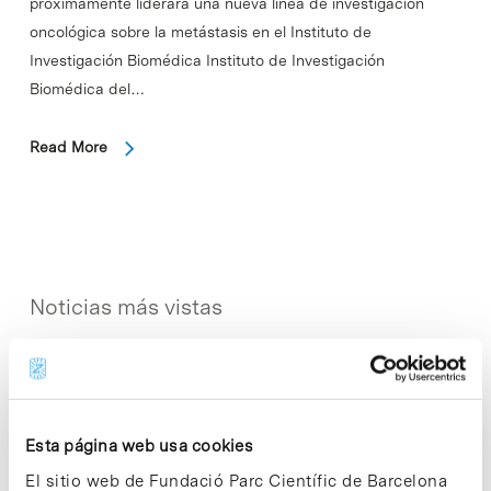
próximamente liderará una nueva línea de investigación
oncológica sobre la metástasis en el Instituto de
Investigación Biomédica Instituto de Investigación
Biomédica del…
Read More
Noticias más vistas
Esta página web usa cookies
Los proyectos colectivos son
El sitio web de Fundació Parc Científic de Barcelona
enriquecedores. ¡Participa y haz