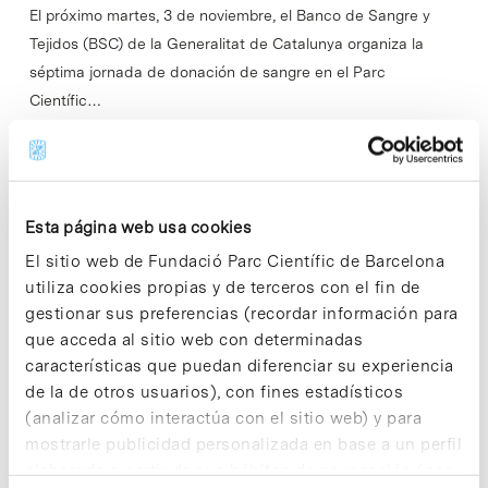
El próximo martes, 3 de noviembre, el Banco de Sangre y
Tejidos (BSC) de la Generalitat de Catalunya organiza la
séptima jornada de donación de sangre en el Parc
Científic…
Read More
Esta página web usa cookies
El sitio web de Fundació Parc Científic de Barcelona
In
Sin categorizar
utiliza cookies propias y de terceros con el fin de
El consorcio EuroPain, en el que
gestionar sus preferencias (recordar información para
participa Neuroscience
que acceda al sitio web con determinadas
características que puedan diferenciar su experiencia
Technologies, se reúne en el Parc
de la de otros usuarios), con fines estadísticos
Científic Barcelona
(analizar cómo interactúa con el sitio web) y para
mostrarle publicidad personalizada en base a un perfil
elaborado a partir de sus hábitos de navegación (por
Durante dos días, 26 y 27 de octubre, los socios del