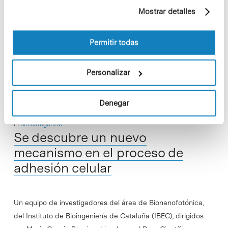
ejemplo, páginas visitadas). Para obtener más
Mostrar detalles
consorcio EuroPain se han reunido en el Parc Científic
información sobre las cookies puede consultar
Barcelona (PCB) para poner en marcha su proyecto
la Política de cookies del sitio web.
"Understanding pain…
Permitir todas
Read More
Personalizar
Denegar
In
Sin categorizar
Se descubre un nuevo
mecanismo en el proceso de
adhesión celular
Un equipo de investigadores del área de Bionanofotónica,
del Instituto de Bioingeniería de Cataluña (IBEC), dirigidos