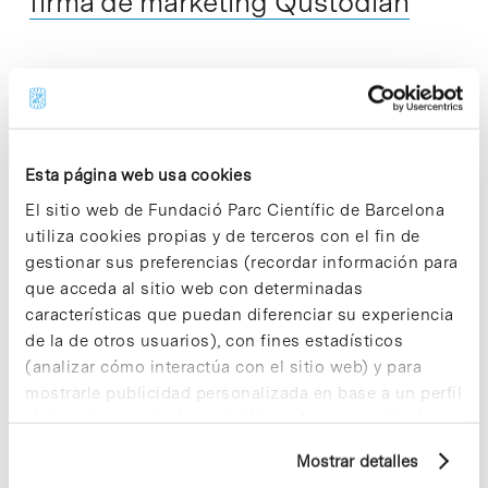
firma de marketing Qustodian
La societat de capital risc (SCR) Inveready Seed Capital –
que tiene su sede en el Parc Científic Barcelona– ha
formalizado su entrada en el capital de la empresa de
márketing…
Esta página web usa cookies
El sitio web de Fundació Parc Científic de Barcelona
Read More
utiliza cookies propias y de terceros con el fin de
gestionar sus preferencias (recordar información para
que acceda al sitio web con determinadas
características que puedan diferenciar su experiencia
de la de otros usuarios), con fines estadísticos
In
Sin categorizar
El IBEC firma un acuerdo de
(analizar cómo interactúa con el sitio web) y para
mostrarle publicidad personalizada en base a un perfil
colaboración con la Universidad
elaborado a partir de sus hábitos de navegación (por
de Warwick
ejemplo, páginas visitadas). Para obtener más
Mostrar detalles
información sobre las cookies puede consultar