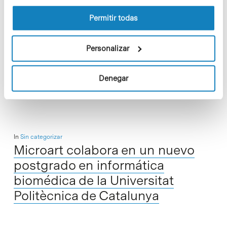
la Política de cookies del sitio web.
El Instituto de Bioingeniería de Catalunya (IBEC), ubicado en
Permitir todas
el Parc Científic Barcelona, y la Universidad de Warwick han
firmado un Memorandum de Entendimiento (MdE) en el
Personalizar
campo de la…
Denegar
Read More
In
Sin categorizar
Microart colabora en un nuevo
postgrado en informática
biomédica de la Universitat
Politècnica de Catalunya