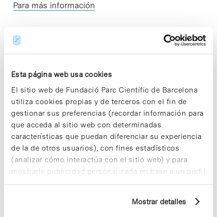
Para más información
Share
Share
Esta página web usa cookies
El sitio web de Fundació Parc Científic de Barcelona
utiliza cookies propias y de terceros con el fin de
gestionar sus preferencias (recordar información para
que acceda al sitio web con determinadas
Noticias más vistas
características que puedan diferenciar su experiencia
de la de otros usuarios), con fines estadísticos
(analizar cómo interactúa con el sitio web) y para
mostrarle publicidad personalizada en base a un perfil
elaborado a partir de sus hábitos de navegación (por
ejemplo, páginas visitadas). Para obtener más
Los proyectos colectivos son
Mostrar detalles
información sobre las cookies puede consultar
enriquecedores. ¡Participa y haz