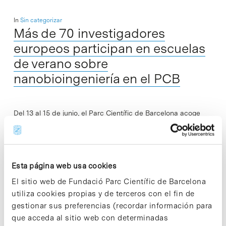
In
Sin categorizar
Más de 70 investigadores
europeos participan en escuelas
de verano sobre
nanobioingeniería en el PCB
Del 13 al 15 de junio, el Parc Científic de Barcelona acoge
dos escuelas de verano para jóvenes investigadores que
desarrollan su trabajo en el marco de los proyectos
europeos…
Esta página web usa cookies
Read More
El sitio web de Fundació Parc Científic de Barcelona
utiliza cookies propias y de terceros con el fin de
gestionar sus preferencias (recordar información para
que acceda al sitio web con determinadas