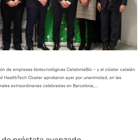
ón de empresas biotecnológicas CataloniaBio – y el clúster catalán
lud HealthTech Cluster aprobaron ayer por unanimidad, en las
rales extraordinarias celebradas en Barcelona,…
r de próstata avanzado