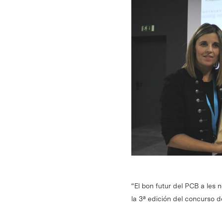
“El bon futur del PCB a les
la 3ª edición del concurso d
Intro para buscar o ESC per cerrar