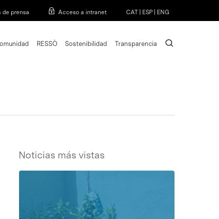
Menu
a de prensa
Acceso a intranet
CAT
|
ESP
|
ENG
search
omunidad
RESSÒ
Sostenibilidad
Transparencia
Noticias más vistas