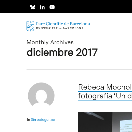
Skip
to
main
content
Monthly Archives
diciembre 2017
Rebeca Mocholí 
fotografía ‘Un d
In
Sin categorizar