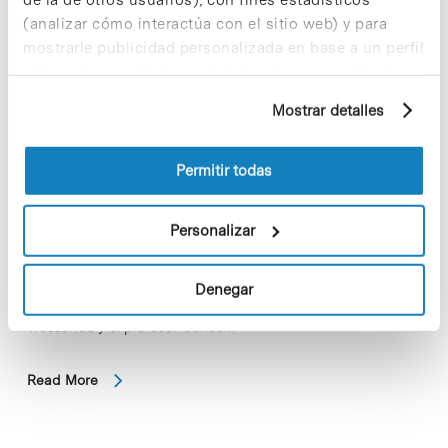
(analizar cómo interactúa con el sitio web) y para
mostrarle publicidad personalizada en base a un perfil
elaborado a partir de sus hábitos de navegación (por
ejemplo, páginas visitadas). Para obtener más
Mostrar detalles
información sobre las cookies puede consultar
la Política de cookies del sitio web.
Permitir todas
Personalizar
La firma de capital riesgo Inveready ha injectado 800.000 de
euros a la spin-off Avizorex Pharma, ubicada en el Parc
Denegar
Científic de Barcelona y fundada en 2013 per Patrick
Tresserras y el profesor Carlos…
Read More