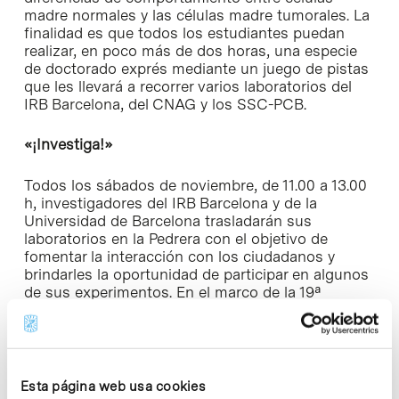
madre normales y las células madre tumorales. La
finalidad es que todos los estudiantes puedan
realizar, en poco más de dos horas, una especie
de
doctorado exprés
mediante un juego de pistas
que les llevará a recorrer varios laboratorios del
IRB Barcelona, del CNAG y los SSC-PCB.
«¡Investiga!»
Todos los sábados de noviembre, de 11.00 a 13.00
h, investigadores del IRB Barcelona y de la
Universidad de Barcelona trasladarán sus
laboratorios en la Pedrera con el objetivo de
fomentar la interacción con los ciudadanos y
brindarles la oportunidad de participar en algunos
de sus experimentos. En el marco de la 19ª
Semana de la Ciencia se desarrollarán dos talleres
específicos: ‘¡Investiga con células y genes!’,
donde los asistentes participarán en el desarrollo
de fármacos potenciales que activen genes
implicados en la diabetes de tipo II, y ‘Buscando
Esta página web usa cookies
una diana para el tratamiento de la