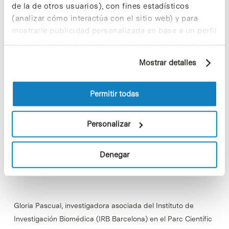
la Innovación Científica en
de la de otros usuarios), con fines estadísticos
Investigación Básica’ de la
(analizar cómo interactúa con el sitio web) y para
Fundación Pfizer
mostrarle publicidad personalizada en base a un perfil
elaborado a partir de sus hábitos de navegación (por
ejemplo, páginas visitadas). Para obtener más
Mostrar detalles
información sobre las cookies puede consultar
la Política de cookies del sitio web.
Permitir todas
Personalizar
Denegar
Gloria Pascual, investigadora asociada del Instituto de
Investigación Biomédica (IRB Barcelona) en el Parc Científic