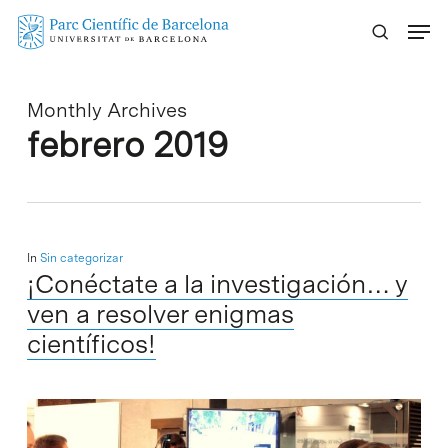
Skip
Menu
to
main
content
Monthly Archives
febrero 2019
In
Sin categorizar
¡Conéctate a la investigación… y
ven a resolver enigmas
científicos!