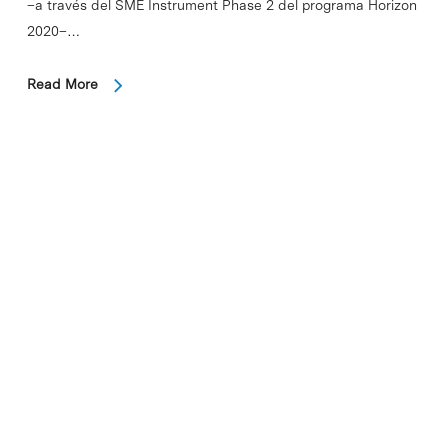
–a través del SME Instrument Phase 2 del programa Horizon
2020–…
Read More
In
Sin categorizar
GlyCardial Diagnostics se
incorpora al Parc Científic de
Barcelona