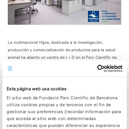
La multinacional Hipra, dedicada a la investigación,
producción y comercialización de productos para la salud
animal ha abierto un centro de I + D en el Parc Científic de
Barcelona (PCB).…
Read More
Esta página web usa cookies
El sitio web de Fundació Parc Científic de Barcelona
utiliza cookies propias y de terceros con el fin de
gestionar sus preferencias (recordar información para
In
Sin categorizar
que acceda al sitio web con determinadas
Gloria Pascual recibe el ‘Premio a
características que puedan diferenciar su experiencia