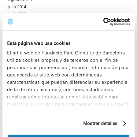
julio 2014
junio 2014
mayo 2014
abril 2014
marzo 2014
Esta página web usa cookies
febrero 2014
enero 2014
El sitio web de Fundació Parc Científic de Barcelona
diciembre 2013
utiliza cookies propias y de terceros con el fin de
noviembre 2013
gestionar sus preferencias (recordar información para
octubre 2013
que acceda al sitio web con determinadas
septiembre 2013
características que puedan diferenciar su experiencia
julio 2013
de la de otros usuarios), con fines estadísticos
junio 2013
(analizar cómo interactúa con el sitio web) y para
mayo 2013
mostrarle publicidad personalizada en base a un perfil
abril 2013
elaborado a partir de sus hábitos de navegación (por
marzo 2013
ejemplo, páginas visitadas). Para obtener más
Mostrar detalles
febrero 2013
información sobre las cookies puede consultar
enero 2013
la Política de cookies del sitio web.