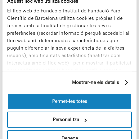
novembre 2014
Aquest lloc web utilitza cookies
octubre 2014
El lloc web de Fundació Institut de Fundació Parc
setembre 2014
Científic de Barcelona utilitza cookies pròpies i de
agost 2014
tercers amb la finalitat de gestionar les seves
juliol 2014
preferències (recordar informació perquè accedeixi al
juny 2014
lloc web amb determinades característiques que
maig 2014
puguin diferenciar la seva experiència de la d'altres
abril 2014
usuaris), amb finalitats estadístics (analitzar com
març 2014
interactua amb el lloc web) i per a mostrar-li publicitat
febrer 2014
personalitzada sobre la base d'un perfil elaborat a
gener 2014
partir dels seus hàbits de navegació (per exemple,
Mostrar-ne els detalls
desembre 2013
pàgines visitades). Per a obtenir més informació sobre
novembre 2013
les cookies pot consultar la
Política de cookies
del
octubre 2013
lloc web.
Permet-les totes
setembre 2013
juliol 2013
Personalitza
juny 2013
maig 2013
abril 2013
Denega