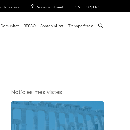
Menu
a de premsa
Accés a intranet
CAT
|
ESP
|
ENG
search
Comunitat
RESSÒ
Sostenibilitat
Transparència
Notícies més vistes