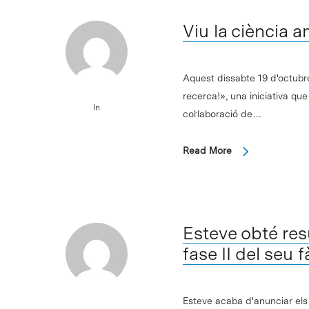
Viu la ciència a
Aquest dissabte 19 d'octubr
recerca!», una iniciativa qu
In
col·laboració de…
Read More
Esteve obté resu
fase II del seu 
Esteve acaba d'anunciar els r