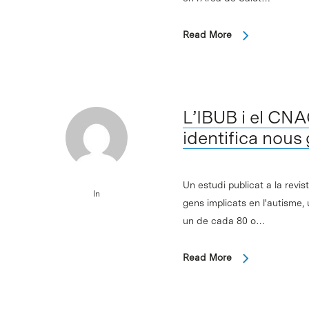
Read More
L’IBUB i el CNA
identifica nous
Un estudi publicat a la revi
In
gens implicats en l'autisme, 
un de cada 80 o…
Intro per buscar o ESC per tancar
Read More