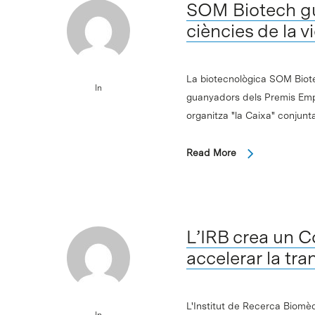
SOM Biotech g
ciències de la v
La biotecnològica SOM Biote
In
guanyadors dels Premis Empr
organitza "la Caixa" conju
Read More
L’IRB crea un C
accelerar la tr
L'Institut de Recerca Biomèd