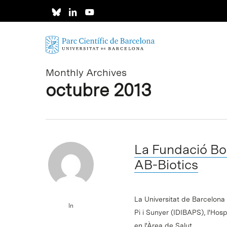
Skip
to
main
content
Monthly Archives
octubre 2013
La Fundació Bos
AB-Biotics
La Universitat de Barcelona
In
Pi i Sunyer (IDIBAPS), l'Hos
en l'Àrea de Salut…